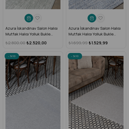
Azura İskandinav Salon Halısı
Azura İskandinav Salon Halısı
Mutfak Halısı Yolluk Bukle
Mutfak Halısı Yolluk Bukle
Dokuma Halı Tozumaz Yeşil
Dokuma Halı Tozumaz Mavi
₺2.800,00
₺2.520,00
₺1.699,99
₺1.529,99
Krem Halı AZR-02
Krem Halı AZR-03
%10
%10