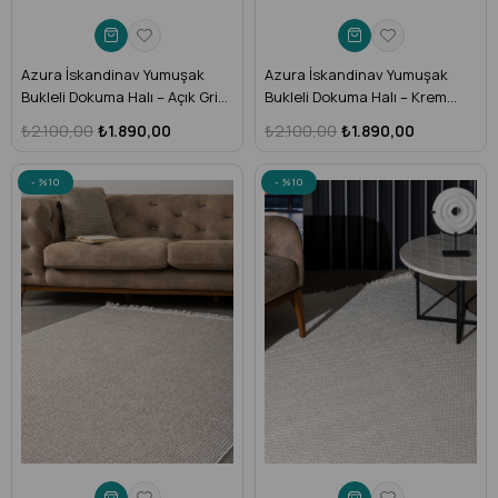
Azura İskandinav Yumuşak
Azura İskandinav Yumuşak
Bukleli Dokuma Halı – Açık Gri
Bukleli Dokuma Halı – Krem
Beyaz - Toz Vermez, Makine
Beyaz - Toz Vermez, Makine
₺2.100,00
₺1.890,00
₺2.100,00
₺1.890,00
Halısı (Salon, Mutfak, Antre,
Halısı (Salon, Mutfak, Antre,
Çocuk Odası) – AZR-04
Çocuk Odası) – AZR-05
%10
%10