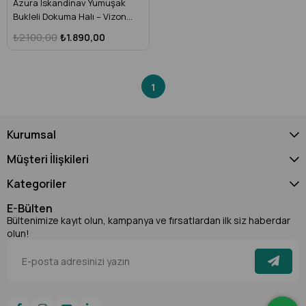
Azura İskandinav Yumuşak
Bukleli Dokuma Halı – Vizon
Kiremit - Toz Vermez, Makine
₺2.100,00
₺1.890,00
Halısı (Salon, Mutfak, Antre,
Çocuk Odası) – AZR-01
1
Kurumsal
Müşteri İlişkileri
Kategoriler
E-Bülten
Bültenimize kayıt olun, kampanya ve fırsatlardan ilk siz haberdar
olun!