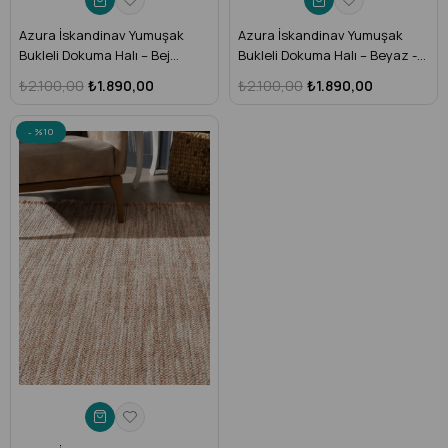
Azura İskandinav Yumuşak
Azura İskandinav Yumuşak
Bukleli Dokuma Halı – Bej
Bukleli Dokuma Halı – Beyaz -
Beyaz - Toz Vermez, Makine
Toz Vermez, Makine Halısı
₺2.100,00
₺1.890,00
₺2.100,00
₺1.890,00
Halısı (Salon, Mutfak, Antre,
(Salon, Mutfak, Antre, Çocuk
Çocuk Odası) – AZR-06
Odası) – AZR-07
%10