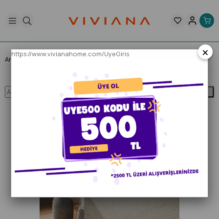
×
https://www.vivianahome.com/UyeGiris
Anasayfa
Blog
Ara
Blog Başlık