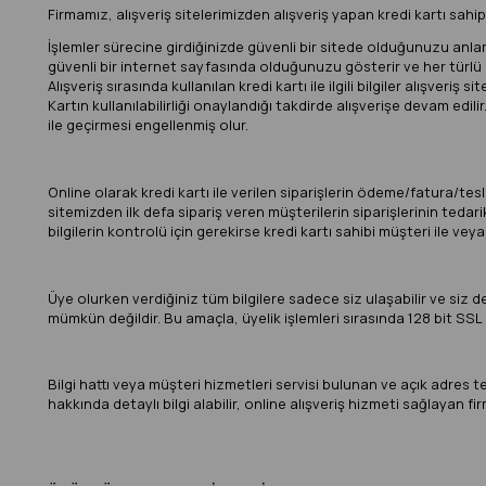
Firmamız, alışveriş sitelerimizden alışveriş yapan kredi kartı sahip
İşlemler sürecine girdiğinizde güvenli bir sitede olduğunuzu anlama
güvenli bir internet sayfasında olduğunuzu gösterir ve her türlü bil
Alışveriş sırasında kullanılan kredi kartı ile ilgili bilgiler alışve
Kartın kullanılabilirliği onaylandığı takdirde alışverişe devam edil
ile geçirmesi engellenmiş olur.
Online olarak kredi kartı ile verilen siparişlerin ödeme/fatura/tesl
sitemizden ilk defa sipariş veren müşterilerin siparişlerinin teda
bilgilerin kontrolü için gerekirse kredi kartı sahibi müşteri ile veya 
Üye olurken verdiğiniz tüm bilgilere sadece siz ulaşabilir ve siz değ
mümkün değildir. Bu amaçla, üyelik işlemleri sırasında 128 bit SSL 
Bilgi hattı veya müşteri hizmetleri servisi bulunan ve açık adres t
hakkında detaylı bilgi alabilir, online alışveriş hizmeti sağlayan fir