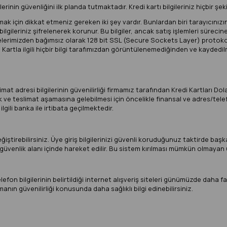
lerinin güvenliğini ilk planda tutmaktadır. Kredi kartı bilgileriniz hiçbir
k için dikkat etmeniz gereken iki şey vardır. Bunlardan biri tarayıcınızın 
gileriniz şifrelenerek korunur. Bu bilgiler, ancak satış işlemleri sürecine 
riş sitelerimizden bağımsız olarak 128 bit SSL (Secure Sockets Layer) protokol
ir. Kartla ilgili hiçbir bilgi tarafımızdan görüntülenemediğinden ve kayded
imat adresi bilgilerinin güvenilirliği firmamız tarafından Kredi Kartları Do
rik ve teslimat aşamasına gelebilmesi için öncelikle finansal ve adres/tel
ilgili banka ile irtibata geçilmektedir.
iştirebilirsiniz. Üye giriş bilgilerinizi güvenli koruduğunuz taktirde başkal
güvenlik alanı içinde hareket edilir. Bu sistem kırılması mümkün olmayan u
elefon bilgilerinin belirtildiği internet alışveriş siteleri günümüzde daha 
manın güvenilirliği konusunda daha sağlıklı bilgi edinebilirsiniz.