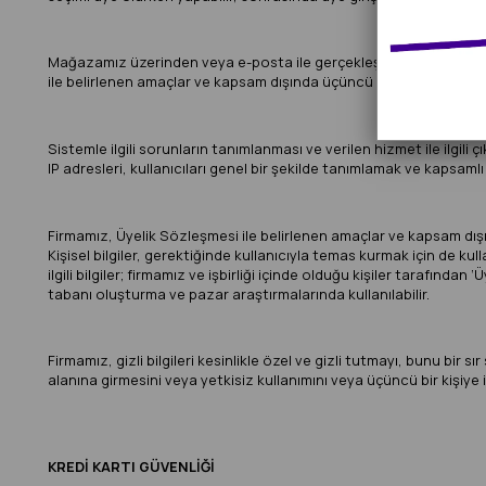
Mağazamız üzerinden veya e-posta ile gerçekleştirilen onay süreci
ile belirlenen amaçlar ve kapsam dışında üçüncü kişilere açıklan
Sistemle ilgili sorunların tanımlanması ve verilen hizmet ile ilgil
IP adresleri, kullanıcıları genel bir şekilde tanımlamak ve kapsamlı
Firmamız, Üyelik Sözleşmesi ile belirlenen amaçlar ve kapsam dışın
Kişisel bilgiler, gerektiğinde kullanıcıyla temas kurmak için de kul
ilgili bilgiler; firmamız ve işbirliği içinde olduğu kişiler tarafınd
tabanı oluşturma ve pazar araştırmalarında kullanılabilir.
Firmamız, gizli bilgileri kesinlikle özel ve gizli tutmayı, bunu bi
alanına girmesini veya yetkisiz kullanımını veya üçüncü bir kişiye
KREDİ KARTI GÜVENLİĞİ