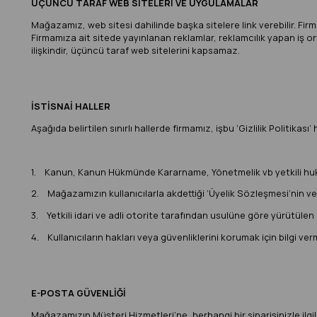
ÜÇÜNCÜ TARAF WEB SİTELERİ VE UYGULAMALAR
Mağazamız, web sitesi dahilinde başka sitelere link verebilir. Firma
Firmamıza ait sitede yayınlanan reklamlar, reklamcılık yapan iş orta
ilişkindir, üçüncü taraf web sitelerini kapsamaz.
İSTİSNAİ HALLER
Aşağıda belirtilen sınırlı hallerde firmamız, işbu ‘Gizlilik Politikası
1. Kanun, Kanun Hükmünde Kararname, Yönetmelik vb yetkili hukuki
2. Mağazamızın kullanıcılarla akdettiği ‘Üyelik Sözleşmesi’nin v
3. Yetkili idari ve adli otorite tarafından usulüne göre yürütülen 
4. Kullanıcıların hakları veya güvenliklerini korumak için bilgi ver
E-POSTA GÜVENLİĞİ
Mağazamızın Müşteri Hizmetleri’ne, herhangi bir siparişinizle ilgi