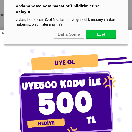
vivianahome.com masaüstü bildirimlerine
ekleyin.
vivianahome.com özel fırsatlardan ve güncel kampanyalardan
haberiniz olsun ister misiniz?
vianahome.com/UyeGiris
Daha Sonra
Evet
 Odası Halıları
Çocuk Odası Halıları
Mutfak Halıları
Balkon ve Korid
8 Nolu Cad. No:7/C Başpınar/Gaziantep adresinde kayıtlı Angel Halı Teksti
lanan kişisel verilerin nasıl ve ne şekilde toplandığı, bu verilerin nasıl ve
ası suretiyle üyelerin kendileriyle ilgili bir takım kişisel bilgileri (isim
leri, yeni ürünler hakkında bilgiler, promosyon teklifleri gönderebilir. Ü
hesap bilgileri bölümünden seçimi değiştirebilir ya da kendisine gelen bilgi