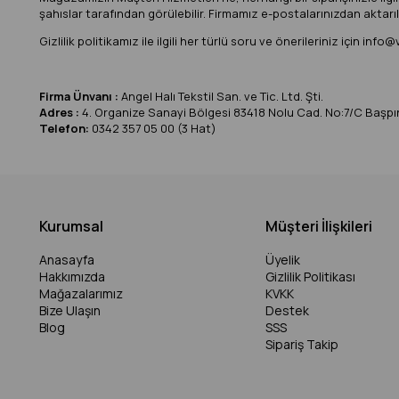
şahıslar tarafından görülebilir. Firmamız e-postalarınızdan aktarıl
Gizlilik politikamız ile ilgili her türlü soru ve önerileriniz için
info@
Firma Ünvanı :
Angel Halı Tekstil San. ve Tic. Ltd. Şti.
Adres :
4. Organize Sanayi Bölgesi 83418 Nolu Cad. No:7/C Başp
Telefon:
0342 357 05 00 (3 Hat)
Kurumsal
Müşteri İlişkileri
Anasayfa
Üyelik
Hakkımızda
Gizlilik Politikası
Mağazalarımız
KVKK
Bize Ulaşın
Destek
Blog
SSS
Sipariş Takip