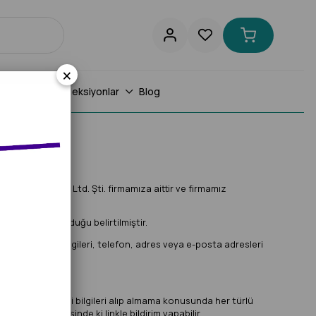
×
or Halıları
Koleksiyonlar
Blog
l San. ve Tic. Ltd. Şti. firmamıza aittir ve firmamız
 ne şekilde korunduğu belirtilmiştir.
-soyisim, firma bilgileri, telefon, adres veya e-posta adresleri
yelerimiz bu gibi bilgileri alıp almama konusunda her türlü
lendirme iletisinde ki linkle bildirim yapabilir.