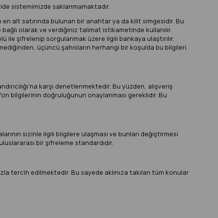
 şekilde sistemimizde saklanmamaktadır.
en alt satırında bulunan bir anahtar ya da kilit simgesidir. Bu
bağlı olarak ve verdiğiniz talimat istikametinde kullanılır.
ü ile şifrelenip sorgulanmak üzere ilgili bankaya ulaştırılır.
ilmediğinden, üçüncü şahısların herhangi bir koşulda bu bilgileri
landırıcılığı’na karşı denetlenmektedir. Bu yüzden, alışveriş
efon bilgilerinin doğruluğunun onaylanması gereklidir. Bu
arının sizinle ilgili bilgilere ulaşması ve bunları değiştirmesi
luslararası bir şifreleme standardıdır.
fazla tercih edilmektedir. Bu sayede aklınıza takılan tüm konular