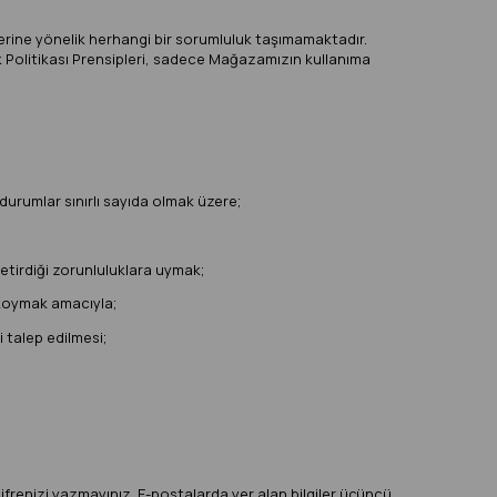
iklerine yönelik herhangi bir sorumluluk taşımamaktadır.
ilik Politikası Prensipleri, sadece Mağazamızın kullanıma
Bu durumlar sınırlı sayıda olmak üzere;
etirdiği zorunluluklara uymak;
 koymak amacıyla;
i talep edilmesi;
ifrenizi yazmayınız. E-postalarda yer alan bilgiler üçüncü