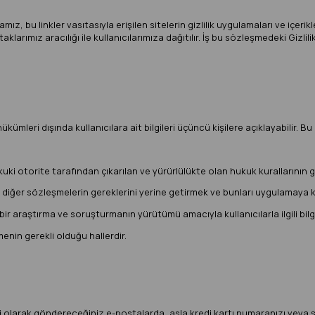
mız, bu linkler vasıtasıyla erişilen sitelerin gizlilik uygulamaları ve içer
klarımız aracılığı ile kullanıcılarımıza dağıtılır. İş bu sözleşmedeki Gizl
’ hükümleri dışında kullanıcılara ait bilgileri üçüncü kişilere açıklayabilir. 
 otorite tarafından çıkarılan ve yürürlülükte olan hukuk kurallarının g
e diğer sözleşmelerin gereklerini yerine getirmek ve bunları uygulamaya
bir araştırma ve soruşturmanın yürütümü amacıyla kullanıcılarla ilgili bilg
menin gerekli olduğu hallerdir.
li olarak göndereceğiniz e-postalarda, asla kredi kartı numaranızı veya ş