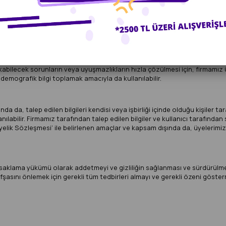
nde, üyelerimiz tarafından mağazamıza elektronik ortamdan iletilen kişis
mayacaktır.
i çıkabilecek sorunların veya uyuşmazlıkların hızla çözülmesi için, firmam
 demografik bilgi toplamak amacıyla da kullanılabilir.
da da, talep edilen bilgileri kendisi veya işbirliği içinde olduğu kişiler
lanılabilir. Firmamız tarafından talep edilen bilgiler ve kullanıcı tarafın
an ‘Üyelik Sözleşmesi’ ile belirlenen amaçlar ve kapsam dışında da, üyelerimiz
r sır saklama yükümü olarak addetmeyi ve gizliliğin sağlanması ve sürdürülm
 ifşasını önlemek için gerekli tüm tedbirleri almayı ve gerekli özeni göst