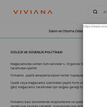
https://www.vi
Salon ve Oturma Odası Halıları
Yatak
GİZLİLİK VE GÜVENLİK POLİTİKASI
Mağazamızda verilen tüm servisler 4. Organize Sanayi Bölgesi 8341
tarafından işletilir.
Firmamız, çeşitli amaçlarla kişisel veriler toplayabilir. Aşağıda, top
Üyelik veya mağazamız üzerindeki çeşitli form ve anketlerin doldurulm
gibi) mağazamız tarafından işin doğası gereği toplanmaktadır.
Firmamız bazı dönemlerde müşterilerine ve üyelerine kampanya bilgi
seçimi üye olurken yapabilir, sonrasında üye girişi yaptıktan sonra 