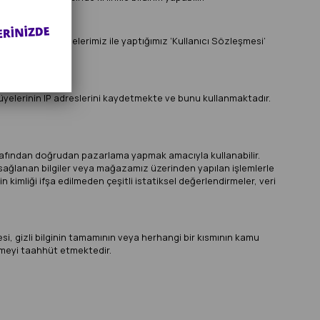
el bilgiler, üyelerimiz ile yaptığımız ‘Kullanıcı Sözleşmesi’
ız üyelerinin IP adreslerini kaydetmekte ve bunu kullanmaktadır.
 tarafından doğrudan pazarlama yapmak amacıyla kullanabilir.
dan sağlanan bilgiler veya mağazamız üzerinden yapılan işlemlerle
in kimliği ifşa edilmeden çeşitli istatiksel değerlendirmeler, veri
esi, gizli bilginin tamamının veya herhangi bir kısmının kamu
ermeyi taahhüt etmektedir.