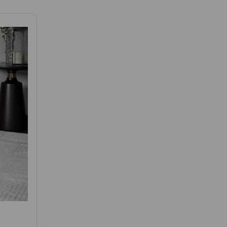
pürgesinin fırçasız uçları ile süpürülmelidir.
leyin. Bu, halının temiz ve taze kalmasına yardımcı olur.
r için, biraz hafif deterjan veya halı şampuanı
an kağıt havlu ile tampon uygulanarak fazla sıvı emilmeli,
ndan sonra soğuk su ve sabun ile silinmelidir.
el ekipman ve teknikler kullanarak halınızı
bir şekilde temizleyebilirsiniz. Ancak, bu ürünleri
na neden olabilir. Hızlı kuruması için halıyı
halınızı yüksek trafikli bölgelerdeki aşınmaya karşı
unda dikkatli olmak ve uygun yöntemleri kullanmak, halınızın