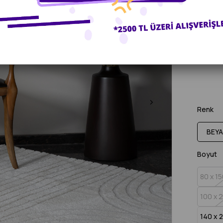
%
10
İndiri
ÜCRETS
PEŞİN Fİ
Renk
BEY
Boyut
80 x 15
100 x 
140 x 