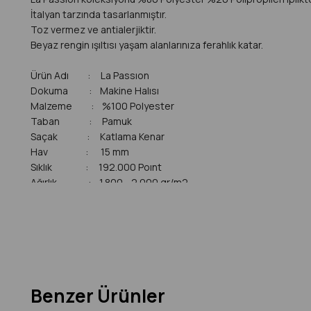
İtalyan tarzında tasarlanmıştır.
Toz vermez ve antialerjiktir.
Beyaz rengin ışıltısı yaşam alanlarınıza ferahlık katar.
Ürün Adı : La Passıon
Dokuma : Makine Halısı
Malzeme : %100 Polyester
Taban : Pamuk
Saçak : Katlama Kenar
Hav : 15 mm
Sıklık : 192.000 Poınt
Ağırlık : 1.800 - 2.000 gr/m2
Kullanım alanlar
ı; Salon, oturma odası, ebeveyn odası, yatak 
Çamaşır makinesinde yıkanamaz.
Robot süpürgeyle temizliğe uygundur.
Yerden ısıtmaya uygundur.
Üretim hatalarına karşı 1 yıl garantilidir.
Ürünlerimiz hakkında sorularınız varsa, Satıcıya Soru Sor Bölümü
Benzer Ürünler
İyi günlerde kullanmanızı dileriz!