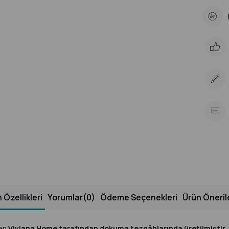
 Özellikleri
Yorumlar
(0)
Ödeme Seçenekleri
Ürün Öneril
en
Viviana Home tarafından dokuma tezgâhlarında üretilmiştir.