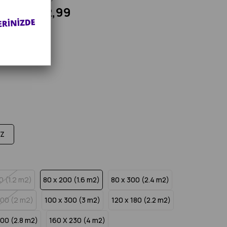
₺1.952,99
m
İZ KARGO
YATINA 6 TAKSİT
AZ
0 (1.2 m2)
80 x 200 (1.6 m2)
80 x 300 (2.4 m2)
200 (2 m2)
100 x 300 (3 m2)
120 x 180 (2.2 m2)
200 (2.8 m2)
160 X 230 (4 m2)