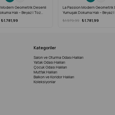
n Modern Geometrik Desenli
La Passion Modern Geometrik 
kuma Halı – Beyaz | Toz
Yumuşak Dokuma Halı – Beyaz |
ine Halısı (Salon, Mutfak,
Vermez Makine Halısı (Salon, M
₺1.781,99
₺1.979,99
₺1.781,99
luk, Çocuk Odası) – LP-03
Antre, Yolluk, Çocuk Odası) – 
Kategoriler
Salon ve Oturma Odası Halıları
Yatak Odası Halıları
Çocuk Odası Halıları
Mutfak Halıları
Balkon ve Koridor Halıları
Koleksiyonlar