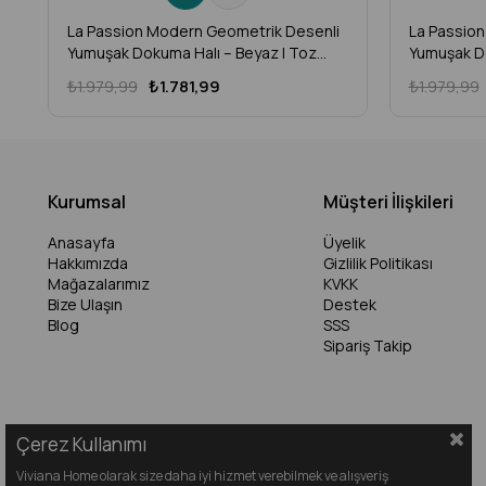
La Passion Modern Geometrik Desenli
La Passio
Yumuşak Dokuma Halı – Beyaz | Toz
Yumuşak Do
Vermez Makine Halısı (Salon, Mutfak,
Vermez Mak
₺1.979,99
₺1.781,99
₺1.979,99
Antre, Yolluk, Çocuk Odası) – LP-04
Antre, Yol
Kurumsal
Müşteri İlişkileri
Anasayfa
Üyelik
Hakkımızda
Gizlilik Politikası
Mağazalarımız
KVKK
Bize Ulaşın
Destek
Blog
SSS
Sipariş Takip
Çerez Kullanımı
Viviana Home olarak size daha iyi hizmet verebilmek ve alışveriş