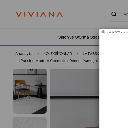
https://www.vi
Salon ve Oturma Odası Halıları
Yatak
Anasayfa
KOLEKSİYONLAR
LA PASSION
La Passion Modern Geometrik Desenli Yumuşak Dokuma Halı – Beya