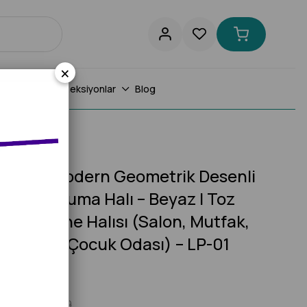
×
or Halıları
Koleksiyonlar
Blog
ı) – LP-01
assion Modern Geometrik Desenli
şak Dokuma Halı – Beyaz | Toz
ez Makine Halısı (Salon, Mutfak,
e, Yolluk, Çocuk Odası) – LP-01
₺2.169,99