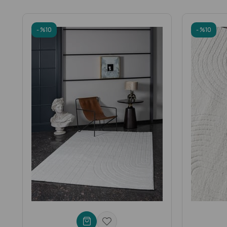
HALI BAKIM VE KULLANIM ÖNERİLER
İ
- Halınızın temizliği, doğru teknikler ve malzemeler kullanılarak y
%10
%10
- Düzenli Vakumlama: Halınız çırpılmamalı, dövülmemeli, elektrik
- Halınızın üzerine koyulan sehpa, koltuk vs. eşya var ise iz yap
- La Passion Koleksiyonu halınızı haftada en az bir kez düzenli 
-
Leke Temizliği:
Hafif lekeleri temizlemek için, lekeli bölgeye
kullanabilirsiniz. Eğer halınıza bir şey dökülürse çok hızlı bir 
kesinlikle ağartıcı kimyasal içeren temizlik maddeleri (çamaşır
-
Profesyonel Temizlik:
Halınız zaman zaman profesyonel halı 
derinlemesine temizler ve uzun ömürlü olmasını sağlar.
- Halı Şampuanı Kullanımı:
Polyester halılar için özel olarak f
kullanırken talimatları dikkatlice okuyun ve uygun şekilde kullan
-
Kuruma Süresi
: Halınızı temizledikten sonra, tamamen kuruma
havalandırılmış bir alanda veya hava üfleyiciyle kurutabilirsiniz.
-
Önleyici Bakım:
Halınızı temiz ve sağlıklı tutmak için düzenli
korumak için mobilyalarınızın altına kaydırmak veya alan halısı k
uzun süre dayanmasını ve taze görünmesini sağlayacaktır.