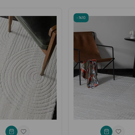
apılmalıdır. İşte halı temizliği için temel adımlar:
%10
 süpürgesinin fırçasız uçları ile süpürülmelidir.
maması için yerleri ara ara değiştirilmeli, temas eden yerler elektrik sü
olarak vakumlayarak toz, kir ve diğer yabancı maddelerin birikmesini ön
 hafifçe ıslatılmış bir bez veya süngerle nazikçe silin. Daha sert lekele
şekilde harekete geçilmelidir. Bu gibi durumlarda öncelikle sıvı dağılmad
 suyu gibi) kullanılmamalıdır. Sıvının döküldüğü alan tampon uygulaması
temizleme hizmetlerine götürülmelidir. Profesyonel temizleyiciler, öz
ormüle edilmiş halı şampuanı ve temizleyicileri kullanarak lekeleri hızlı 
ın.
sını sağlayın. Islak halıyı uzun süre bırakmak, küf ve kötü koku oluşumu
 olarak lekeleri hemen temizleyin ve düzenli olarak vakumlayın. Ayrıca, 
ullanmak gibi önleyici önlemler alabilirsiniz. Halınızın temizliği konus