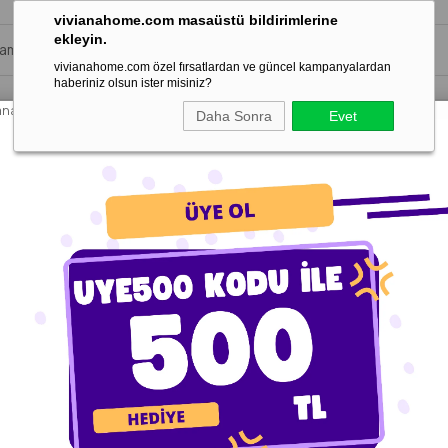
vivianahome.com masaüstü bildirimlerine
ekleyin.
vivianahome.com özel fırsatlardan ve güncel kampanyalardan
haberiniz olsun ister misiniz?
vianahome.com/UyeGiris
Daha Sonra
Evet
 Odası Halıları
Çocuk Odası Halıları
Mutfak Halıları
Balkon ve Korid
z | Toz Vermez Makine Halısı (Salon, Mutfak, Antre, Yolluk, Çocuk Odas
La P
Yumu
Verm
Antr